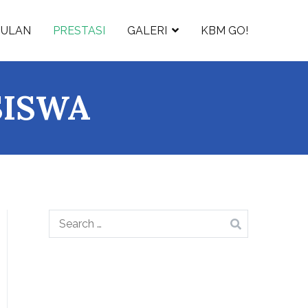
GULAN
PRESTASI
GALERI
KBM GO!
SISWA
Search
for: